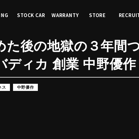
ING
STOCK CAR
WARRANTY
STORE
RECRUI
ィング
くるまを探す
中古車保証
店舗紹介
採用情
めた後の地獄の３年間
バディカ 創業 中野優作
ネス
中野優作