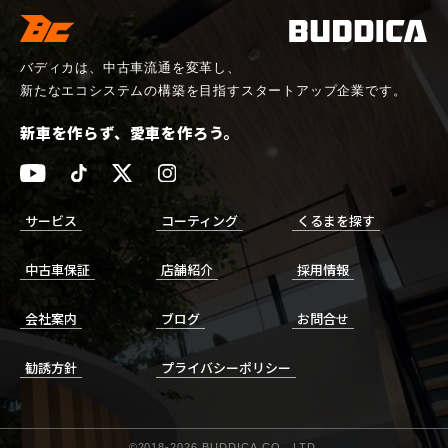
バディカは、中古車流通を変革し、
新たなエコシステムの構築を目指すスタートアップ企業です。
新車を作らず、愛車を作ろう。
サービス
コーティング
くるまを探す
中古車保証
店舗紹介
採用情報
会社案内
ブログ
お問合せ
勧誘方針
プライバシーポリシー
©2018-
2026
BUDDICA.CO., LTD.