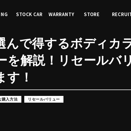
ING
STOCK CAR
WARRANTY
STORE
RECRUI
ィング
くるまを探す
中古車保証
店舗紹介
採用情
選んで得するボディカ
ーを解説！リセールバ
ます！
な購入方法
リセールバリュー