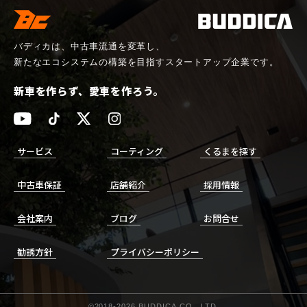
バディカは、中古車流通を変革し、
新たなエコシステムの構築を目指すスタートアップ企業です。
新車を作らず、愛車を作ろう。
サービス
コーティング
くるまを探す
中古車保証
店舗紹介
採用情報
会社案内
ブログ
お問合せ
勧誘方針
プライバシーポリシー
©2018-
2026
BUDDICA.CO., LTD.