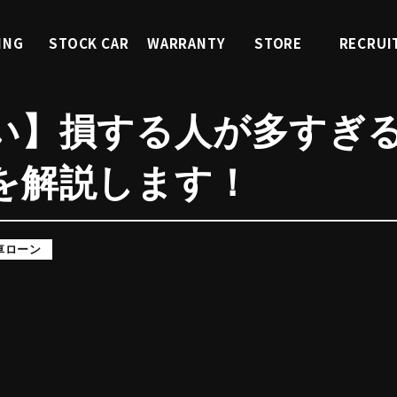
ING
STOCK CAR
WARRANTY
STORE
RECRUI
ィング
くるまを探す
中古車保証
店舗紹介
採用情
い】損する人が多すぎ
を解説します！
車ローン