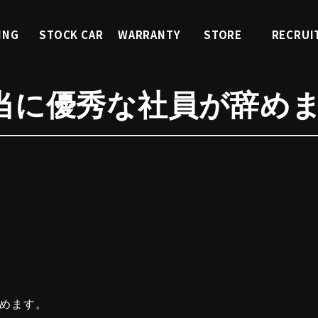
ING
STOCK CAR
WARRANTY
STORE
RECRUI
ィング
くるまを探す
中古車保証
店舗紹介
採用情
当に優秀な社員が辞め
めます。