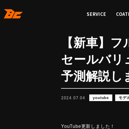
SERVICE
COAT
サービス
コーテ
【新車】フ
セールバリ
予測解説し
2024.07.04
youtube
モデ
YouTube更新しました！