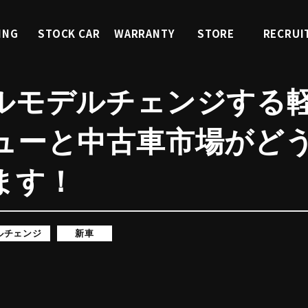
ING
STOCK CAR
WARRANTY
STORE
RECRUI
ィング
くるまを探す
中古車保証
店舗紹介
採用情
ルモデルチェンジする
ューと中古車市場がど
ます！
ルチェンジ
新車