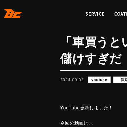
SERVICE
COAT
サービス
コーテ
「車買うと
儲けすぎだ
2024.09.02
youtube
買
YouTube更新しました！
今回の動画は…