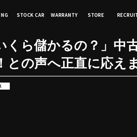
ING
STOCK CAR
WARRANTY
STORE
RECRUI
ィング
くるまを探す
中古車保証
店舗紹介
採用情
いくら儲かるの？」中
！との声へ正直に応え
取