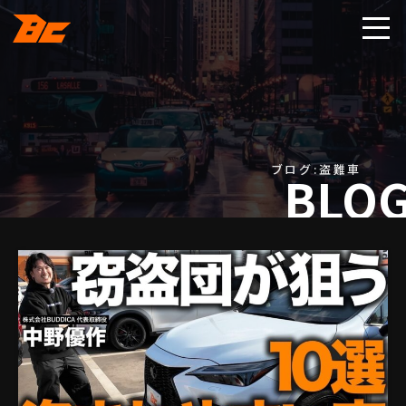
ブログ:盗難車
BLO